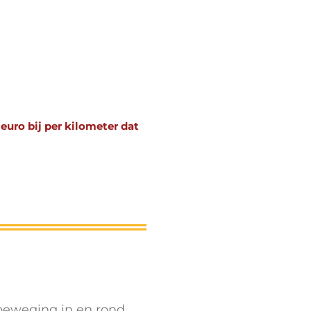
euro bij per kilometer dat
beweging in en rond