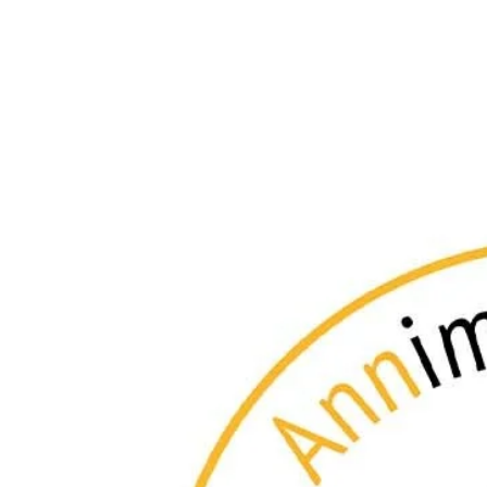
OD TO KNOW 💲
LINKS
BLOGS