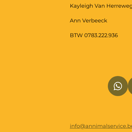
Kayleigh Van Herrewe
Ann Verbeeck
BTW 0783.222.936
W
h
a
t
info@annimalservice.b
s