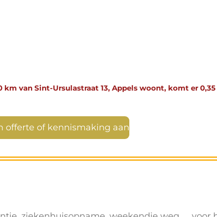
0 km van Sint-Ursulastraat 13, Appels woont, komt er 0,35 
en offerte of kennismaking aan
antie, ziekenhuisopname, weekendje weg, … voor 