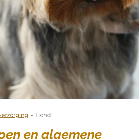
verzorging
»
Hond
pen en algemene