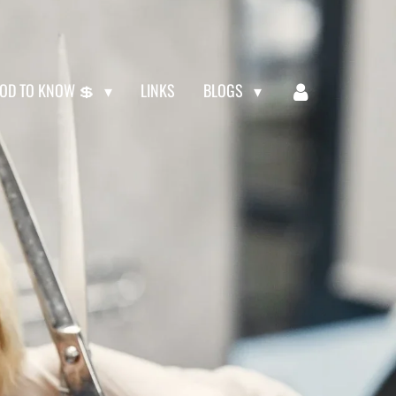
OD TO KNOW 💲
LINKS
BLOGS