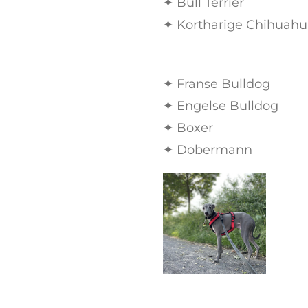
✦ Bull Terriër
✦ Kortharige Chihuahu
✦ Franse Bulldog
✦ Engelse Bulldog
✦ Boxer
✦ Dobermann